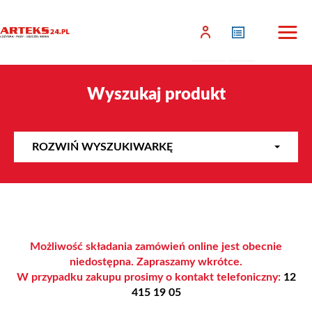
Wyszukaj produkt
ROZWIŃ WYSZUKIWARKĘ
Możliwość składania zamówień online jest obecnie
niedostępna. Zapraszamy wkrótce.
W przypadku zakupu prosimy o kontakt telefoniczny:
12
415 19 05