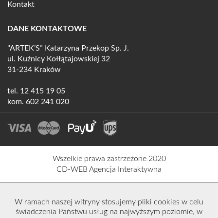
Kontakt
DANE KONTAKTOWE
"ARTEK’S” Katarzyna Przekop Sp. J.
ul. Kuźnicy Kołłątajowskiej 32
31-234 Kraków
tel.
12 415 19 05
kom.
602 241 020
Wszelkie prawa zastrzeżone 2020
CD-WEB Agencja Interaktywna
W ramach naszej witryny stosujemy pliki cookies w celu
świadczenia Państwu usług na najwyższym poziomie, w