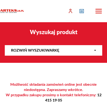
Wyszukaj produkt
ROZWIŃ WYSZUKIWARKĘ
Możliwość składania zamówień online jest obecnie
niedostępna. Zapraszamy wkrótce.
W przypadku zakupu prosimy o kontakt telefoniczny:
12
415 19 05