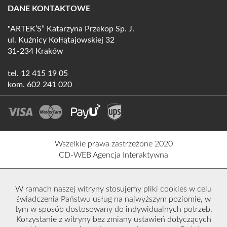
DANE KONTAKTOWE
"ARTEK’S” Katarzyna Przekop Sp. J.
ul. Kuźnicy Kołłątajowskiej 32
31-234 Kraków
tel.
12 415 19 05
kom.
602 241 020
Wszelkie prawa zastrzeżone 2020
CD-WEB Agencja Interaktywna
W ramach naszej witryny stosujemy pliki cookies w celu
świadczenia Państwu usług na najwyższym poziomie, w
tym w sposób dostosowany do indywidualnych potrzeb.
Korzystanie z witryny bez zmiany ustawień dotyczących