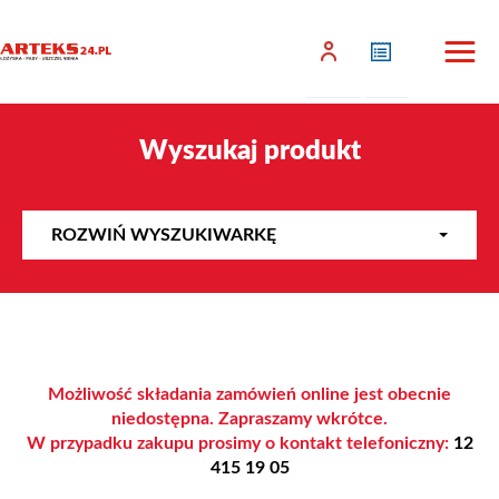
Wyszukaj produkt
ROZWIŃ WYSZUKIWARKĘ
Możliwość składania zamówień online jest obecnie
niedostępna. Zapraszamy wkrótce.
W przypadku zakupu prosimy o kontakt telefoniczny:
12
415 19 05